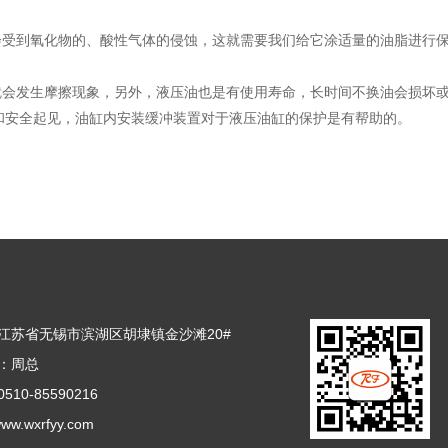
到氧化物的、酸性气体的侵蚀，这就需要我们给它涂适量的油脂进行保
就会发生摩擦现象，另外，液压油也是有使用寿命，长时间不换油会损坏
构和安全起见，油缸内安装缓冲装置对于液压油缸的保护是有帮助的。
江苏省无锡市滨湖区胡埭镇金沙滩20#
：周总
10-85590216
/www.wxrfyy.com